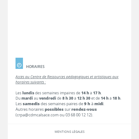
HORAIRES
Accès au Centre de Ressources pédagogiques et artistiques aux
horaires suivants :
Les
lundis
des semaines impaires de
14 h
à
17 h
.
Du
mardi
au
vendredi
de
8 h 30
à
12 h 30
et de
14 h
à
18 h
.
Les
samedis
des semaines paires de
9 h
à
midi
.
Autres horaires
possibles
sur
rendez-vous
(crpa@cdmcalsace.com ou 03 68 00 12 12).
MENTIONS LÉGALES