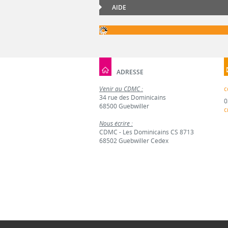
AIDE
ADRESSE
Venir au CDMC :
c
34 rue des Dominicains
0
68500 Guebwiller
c
Nous écrire :
CDMC - Les Dominicains CS 8713
68502 Guebwiller Cedex