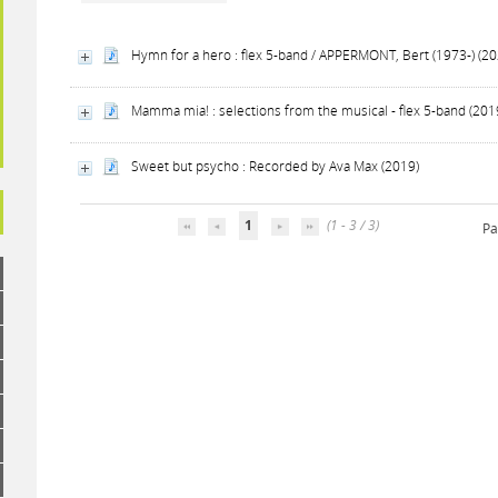
Hymn for a hero : flex 5-band / APPERMONT, Bert (1973-) (20
Mamma mia! : selections from the musical - flex 5-band (201
Sweet but psycho : Recorded by Ava Max (2019)
1
(1 - 3 / 3)
Pa