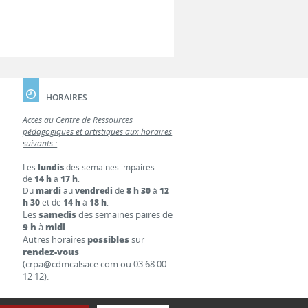
HORAIRES
Accès au Centre de Ressources
pédagogiques et artistiques aux horaires
suivants :
Les
lundis
des semaines impaires
de
14 h
à
17 h
.
Du
mardi
au
vendredi
de
8 h 30
à
12
h 30
et de
14 h
à
18 h
.
Les
samedis
des semaines paires de
9 h
à
midi
.
Autres horaires
possibles
sur
rendez-vous
(crpa@cdmcalsace.com ou 03 68 00
12 12).