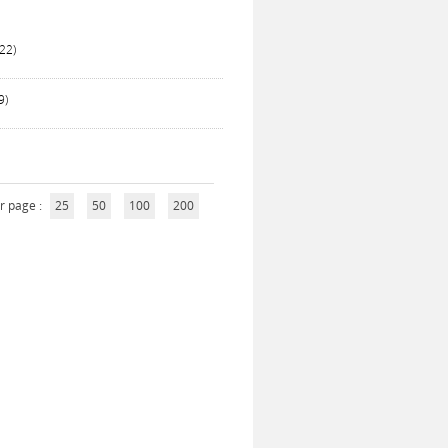
22)
9)
r page :
25
50
100
200