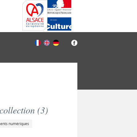
ollection (
3
)
ments numériques