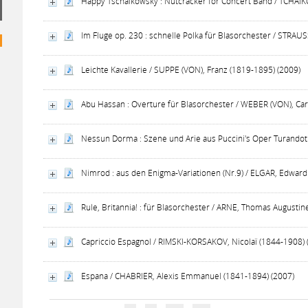
Happy Tschaikowsky : Nutcracker for Concert Band / TCHAIKOV
Im Fluge op. 230 : schnelle Polka für Blasorchester / STRAUSS
Leichte Kavallerie / SUPPE (VON), Franz (1819-1895) (2009)
Abu Hassan : Overture für Blasorchester / WEBER (VON), Car
Nessun Dorma : Szene und Arie aus Puccini's Oper Turandot
Nimrod : aus den Enigma-Variationen (Nr.9) / ELGAR, Edward
Rule, Britannia! : für Blasorchester / ARNE, Thomas Augustin
Capriccio Espagnol / RIMSKI-KORSAKOV, Nicolaï (1844-1908) 
Espana / CHABRIER, Alexis Emmanuel (1841-1894) (2007)