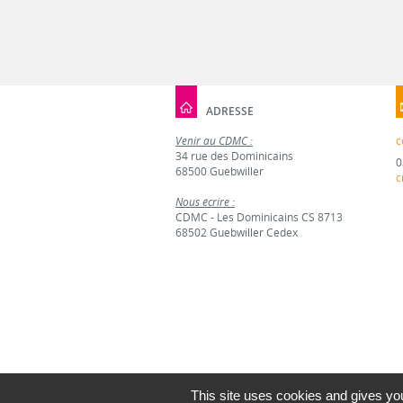
ADRESSE
Venir au CDMC :
c
34 rue des Dominicains
0
68500 Guebwiller
c
Nous écrire :
CDMC - Les Dominicains CS 8713
68502 Guebwiller Cedex
This site uses cookies and gives you