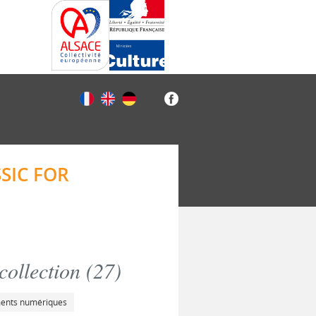
SIC FOR
ollection (
27
)
ments numériques