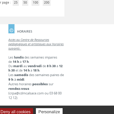
r page :
25
50
100
200
HORAIRES
Accès au Centre de Ressources
pédagogiques et artistiques aux horaires
suivants :
Les
lundis
des semaines impaires
de
14 h
à
17 h
.
Du
mardi
au
vendredi
de
8 h 30
à
12
h 30
et de
14 h
à
18 h
.
Les
samedis
des semaines paires de
9 h
à
midi
.
Autres horaires
possibles
sur
rendez-vous
(crpa@cdmcalsace.com ou 03 68 00
12 12).
Deny all cookies
Personalize
S LÉGALES
LIENS
CONTACT