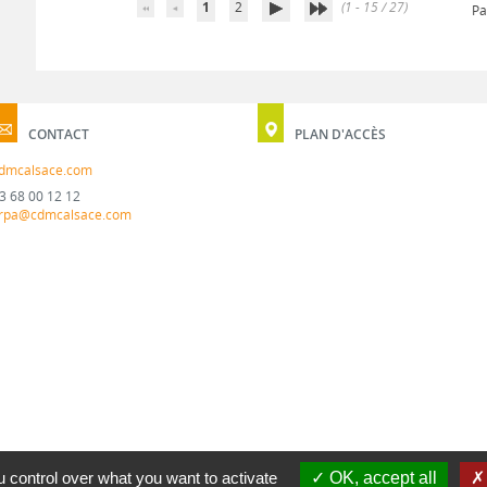
1
2
(1 - 15 / 27)
Pa
CONTACT
PLAN D'ACCÈS
dmcalsace.com
3 68 00 12 12
rpa@cdmcalsace.com
 control over what you want to activate
OK, accept all
MENTION