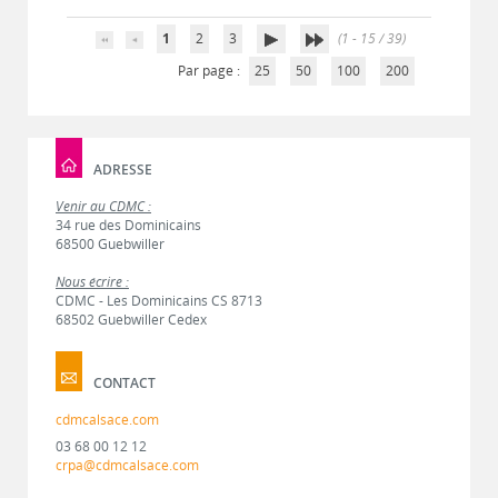
1
2
3
(1 - 15 / 39)
Par page :
25
50
100
200
ADRESSE
Venir au CDMC :
34 rue des Dominicains
68500 Guebwiller
Nous écrire :
CDMC - Les Dominicains CS 8713
68502 Guebwiller Cedex
CONTACT
cdmcalsace.com
03 68 00 12 12
crpa@cdmcalsace.com