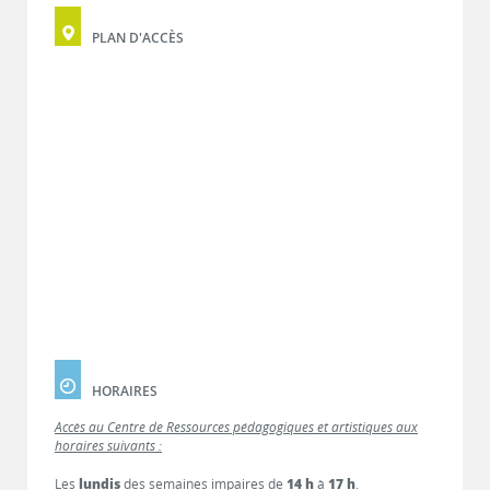
PLAN D'ACCÈS
HORAIRES
Accès au Centre de Ressources pédagogiques et artistiques aux
horaires suivants :
Les
lundis
des semaines impaires de
14 h
à
17 h
.