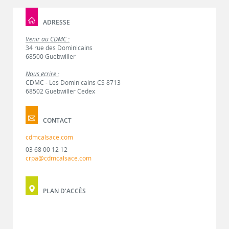
ADRESSE
Venir au CDMC :
34 rue des Dominicains
68500 Guebwiller
Nous écrire :
CDMC - Les Dominicains CS 8713
68502 Guebwiller Cedex
CONTACT
cdmcalsace.com
03 68 00 12 12
crpa@cdmcalsace.com
PLAN D'ACCÈS