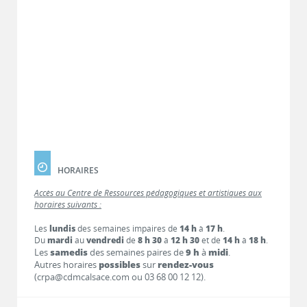
HORAIRES
Accès au Centre de Ressources pédagogiques et artistiques aux
horaires suivants :
Les
lundis
des semaines impaires de
14 h
à
17 h
.
Du
mardi
au
vendredi
de
8 h 30
à
12 h 30
et de
14 h
à
18 h
.
Les
samedis
des semaines paires de
9 h
à
midi
.
Autres horaires
possibles
sur
rendez-vous
(crpa@cdmcalsace.com ou 03 68 00 12 12).