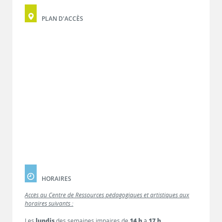
PLAN D'ACCÈS
HORAIRES
Accès au Centre de Ressources pédagogiques et artistiques aux
horaires suivants :
Les
lundis
des semaines impaires de
14 h
à
17 h
.