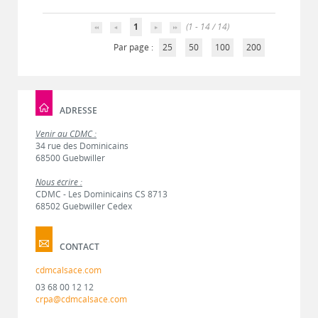
1
(1 - 14 / 14)
Par page :
25
50
100
200
ADRESSE
Venir au CDMC :
34 rue des Dominicains
68500 Guebwiller
Nous écrire :
CDMC - Les Dominicains CS 8713
68502 Guebwiller Cedex
CONTACT
cdmcalsace.com
03 68 00 12 12
crpa@cdmcalsace.com