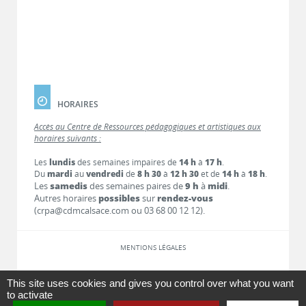
HORAIRES
Accès au Centre de Ressources pédagogiques et artistiques aux
horaires suivants :
Les
lundis
des semaines impaires de
14 h
à
17 h
.
Du
mardi
au
vendredi
de
8 h 30
à
12 h 30
et de
14 h
à
18 h
.
Les
samedis
des semaines paires de
9 h
à
midi
.
Autres horaires
possibles
sur
rendez-vous
(crpa@cdmcalsace.com ou 03 68 00 12 12).
MENTIONS LÉGALES
LIENS
This site uses cookies and gives you control over what you want
to activate