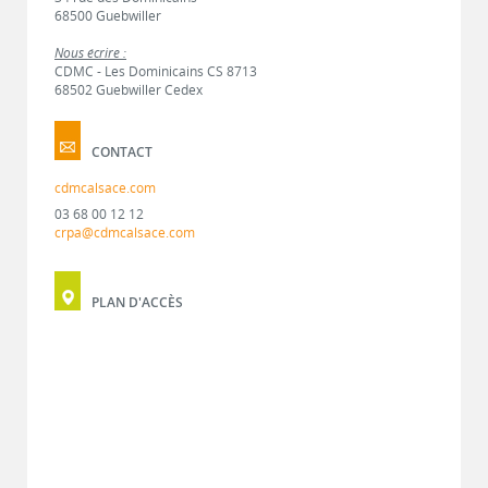
68500 Guebwiller
Nous écrire :
CDMC - Les Dominicains CS 8713
68502 Guebwiller Cedex
CONTACT
cdmcalsace.com
03 68 00 12 12
crpa@cdmcalsace.com
PLAN D'ACCÈS