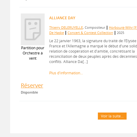
ALLIANCE DAY
|
Thierry DELERUYELLE
, Compositeur
Horbourg-Wihr [Fr
|
|
De Haske
Concert & Contest Collection
2025
Le 22 janvier 1963, la signature du traité de l’Élysée
France et l’Allemagne a marqué le début d'une soli
Partition pour
relation de coopération et d'amitié, concrétisant la
Orchestre à
réconciliation de deux peuples après des décennies
vent
conflits. Alliance Da[...]
Plus d'information...
Réserver
Disponible
Voir la suite...