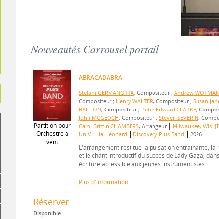
Nouveautés Carrousel portail
ABRACADABRA
Stefani GERMANOTTA
, Compositeur ;
Andrew WOTMA
Compositeur ;
Henry WALTER
, Compositeur ;
Susan Jan
BALLION
, Compositeur ;
Peter Edward CLARKE
, Compos
John MCGEOCH
, Compositeur ;
Steven SEVERIN
, Compos
Partition pour
|
Carol Brittin CHAMBERS
, Arrangeur
Milwaukee, Wis. [E
Orchestre à
|
|
Unis] : Hal Leonard
Discovery Plus Band
2026
vent
L'arrangement restitue la pulsation entraînante, la
et le chant introductif du succès de Lady Gaga, dan
écriture accessible aux jeunes instrumentistes.
Plus d'information...
Réserver
Disponible