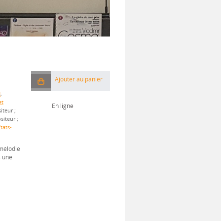
Ajouter au panier
N
,
et
En ligne
iteur ;
iteur ;
tats-
 mélodie
s une