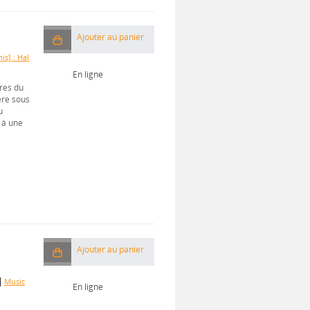
Ajouter au panier
is] : Hal
En ligne
res du
ère sous
u
 à une
Ajouter au panier
|
Music
En ligne