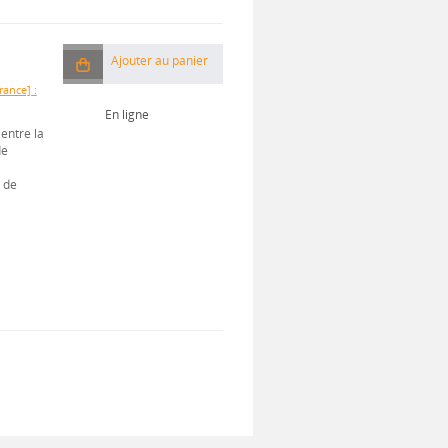
Ajouter au panier
ance] :
En ligne
 entre la
de
 de