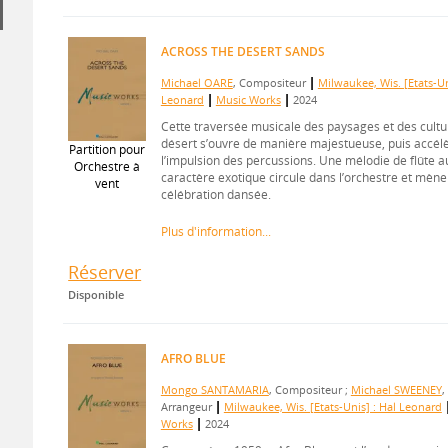
ACROSS THE DESERT SANDS
|
Michael OARE
, Compositeur
Milwaukee, Wis. [Etats-Un
|
|
Leonard
Music Works
2024
Cette traversée musicale des paysages et des cultu
désert s’ouvre de manière majestueuse, puis accél
Partition pour
l’impulsion des percussions. Une mélodie de flûte a
Orchestre à
caractère exotique circule dans l’orchestre et mène
vent
célébration dansée.
Plus d'information...
Réserver
Disponible
AFRO BLUE
Mongo SANTAMARIA
, Compositeur ;
Michael SWEENEY
,
|
Arrangeur
Milwaukee, Wis. [Etats-Unis] : Hal Leonard
|
Works
2024