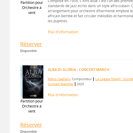
Composé en 1959, « Afro Blue » est l’un des premie
Partition pour
standards de jazz écrits dans un style afro-cubain. 
Orchestre à
arrangement pour orchestre d’harmonie emploie l
vent
africain bembé et fait circuler mélodies et harmoni
les pupitres.
Plus d'information...
Réserver
Disponible
ALBA DI GLORIA : CONCERT MARCH
|
Mario Gagliani
, Compositeur
La Loggia [Italie] : Scom
|
Concert Marches
2025
Plus d'information...
Partition pour
Orchestre à
vent
Réserver
Disponible