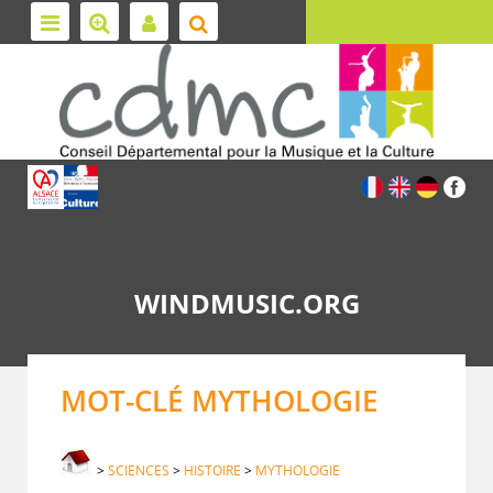
WINDMUSIC.ORG
MOT-CLÉ MYTHOLOGIE
>
SCIENCES
>
HISTOIRE
>
MYTHOLOGIE