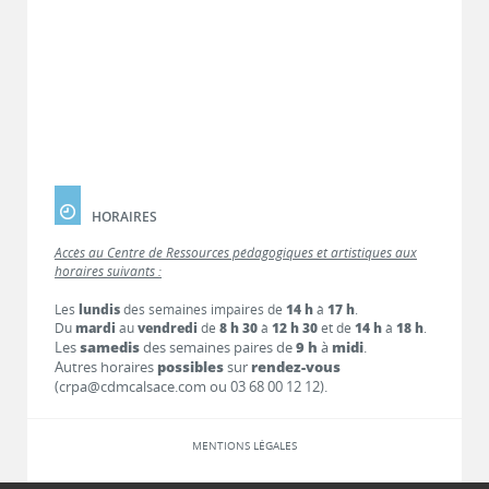
HORAIRES
Accès au Centre de Ressources pédagogiques et artistiques aux
horaires suivants :
Les
lundis
des semaines impaires de
14 h
à
17 h
.
Du
mardi
au
vendredi
de
8 h 30
à
12 h 30
et de
14 h
à
18 h
.
Les
samedis
des semaines paires de
9 h
à
midi
.
Autres horaires
possibles
sur
rendez-vous
(crpa@cdmcalsace.com ou 03 68 00 12 12).
MENTIONS LÉGALES