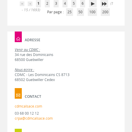
1
2
3
4
5
6
(1
- 15 / 1693)
Par page :
25
50
100
200
ADRESSE
Venir au CDMC :
34 rue des Dominicains
68500 Guebwiller
Nous écrire :
CDMC - Les Dominicains CS 8713
68502 Guebwiller Cedex
CONTACT
cdmcalsace.com
03 68 00 12 12
crpa@cdmcalsace.com