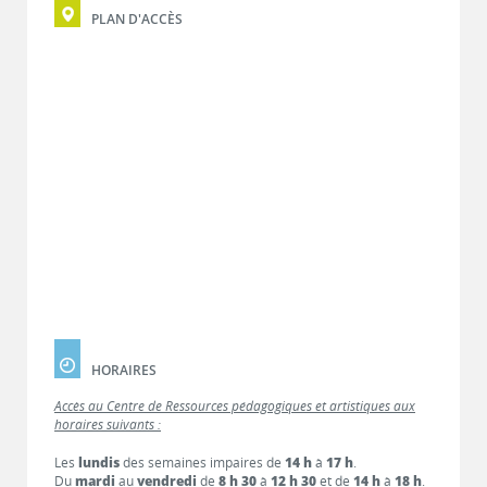
PLAN D'ACCÈS
HORAIRES
Accès au Centre de Ressources pédagogiques et artistiques aux
horaires suivants :
Les
lundis
des semaines impaires de
14 h
à
17 h
.
Du
mardi
au
vendredi
de
8 h 30
à
12 h 30
et de
14 h
à
18 h
.