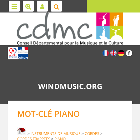
WINDMUSIC.ORG
MOT-CLÉ PIANO
>
INSTRUMENTS DE MUSIQUE
>
CORDES
>
CORDES FRAPPEES
>
PIANO