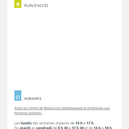
PLAN D'ACCÈS
HORAIRES
Accès au Centre de Ressources pédagogiques et artistiques aux
horaires suivants :
Les
lundis
des semaines impaires de
14 h
à
17 h
.
Du
mardi
au
vendredi
de
8 h 30
à
12 h 30
et de
14 h
à
18 h
.