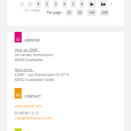
1
2
3
4
5
6
(1
- 15 / 7364)
Par page :
25
50
100
200
ADRESSE
Venir au CDMC :
34 rue des Dominicains
68500 Guebwiller
Nous écrire :
CDMC - Les Dominicains CS 8713
68502 Guebwiller Cedex
CONTACT
cdmcalsace.com
03 68 00 12 12
crpa@cdmcalsace.com