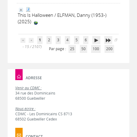
This Is Halloween / ELFMAN, Danny (1953-)
(2025)
1
2
3
4
5
6
(1
- 15 / 2107)
Par page :
25
50
100
200
ADRESSE
Venir au CDMC :
34 rue des Dominicains
68500 Guebwiller
Nous écrire :
CDMC - Les Dominicains CS 8713
68502 Guebwiller Cedex
CONTACT