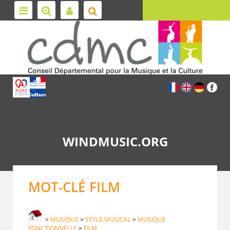
WINDMUSIC.ORG
MOT-CLÉ FILM
>
MUSIQUE
>
STYLE MUSICAL
>
MUSIQUE
FONCTIONNELLE
>
FILM