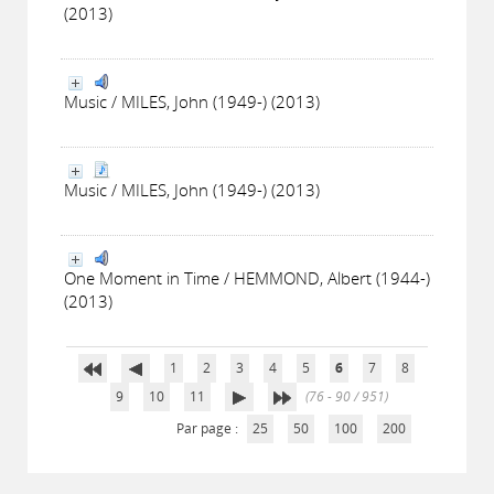
(2013)
Music / MILES, John (1949-) (2013)
Music / MILES, John (1949-) (2013)
One Moment in Time / HEMMOND, Albert (1944-)
(2013)
1
2
3
4
5
6
7
8
9
10
11
(76 - 90 / 951)
Par page :
25
50
100
200