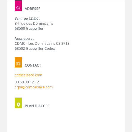
ADRESSE
Venir au CDMC :
34 rue des Dominicains
68500 Guebwiller
Nous écrire :
CDMC - Les Dominicains CS 8713
68502 Guebwiller Cedex
CONTACT
cdmcalsace.com
03 68 00 12 12
crpa@cdmcalsace.com
PLAN D'ACCÈS