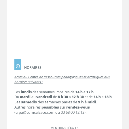
HORAIRES
Accès au Centre de Ressources pédagogiques et artistiques aux
horaires suivants :
Les
lundis
des semaines impaires de
14 h
à
17 h
.
Du
mardi
au
vendredi
de
8 h 30
à
12 h 30
et de
14 h
à
18 h
.
Les
samedis
des semaines paires de
9 h
à
midi
.
Autres horaires
possibles
sur
rendez-vous
(crpa@cdmcalsace.com ou 03 68 00 12 12).
MENTIONS LÉGALES