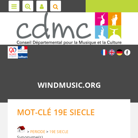
WINDMUSIC.ORG
MOT-CLÉ 19E SIECLE
>
PERIODE
>
19E SIECLE
Synonyme(s)