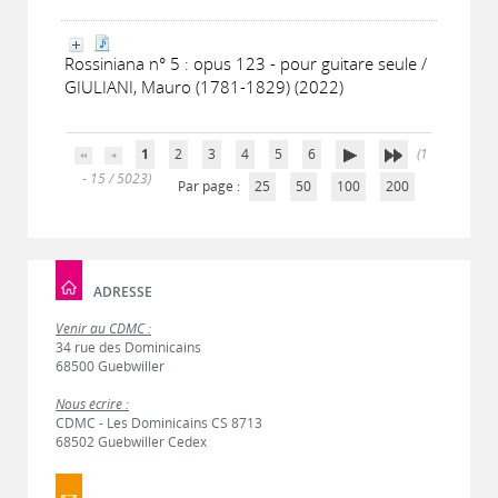
Rossiniana n° 5 : opus 123 - pour guitare seule /
GIULIANI, Mauro (1781-1829) (2022)
1
2
3
4
5
6
(1
- 15 / 5023)
Par page :
25
50
100
200
ADRESSE
Venir au CDMC :
34 rue des Dominicains
68500 Guebwiller
Nous écrire :
CDMC - Les Dominicains CS 8713
68502 Guebwiller Cedex