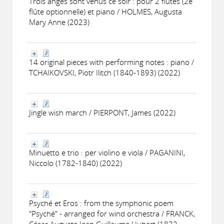
Trois anges sont venus ce soir : pour 2 flûtes (2e
flûte optionnelle) et piano / HOLMES, Augusta
Mary Anne (2023)
14 original pieces with performing notes : piano /
TCHAIKOVSKI, Piotr Ilitch (1840-1893) (2022)
Jingle wish march / PIERPONT, James (2022)
Minuetto e trio : per violino e viola / PAGANINI,
Niccolo (1782-1840) (2022)
Psyché et Eros : from the symphonic poem
"Psyché" - arranged for wind orchestra / FRANCK,