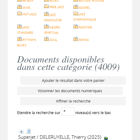
BE-BOP
BLUES
BOOGIE WOOGIE
FREE JAZZ
DIXIE
GOSPEL
HOT-JAZZ
JAZZ
JAZZ
SYMPHONIQUE
MANOUCHE
JAZZ-
NEGRO
RAGTIME
STANDARD
SPIRITUAL
RYTHM'N
SOUL
SWING
BLUES
Documents disponibles
dans cette catégorie (
4009
)
Ajouter le résultat dans votre panier
Visionner les documents numériques
Affiner la recherche
Etendre la recherche sur
niveau(x) vers le bas
Superjet / DELERUYELLE, Thierry (2025)