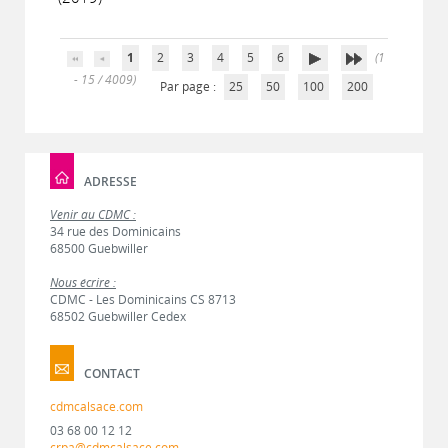
1
2
3
4
5
6
(1
- 15 / 4009)
Par page :
25
50
100
200
ADRESSE
Venir au CDMC :
34 rue des Dominicains
68500 Guebwiller
Nous écrire :
CDMC - Les Dominicains CS 8713
68502 Guebwiller Cedex
CONTACT
cdmcalsace.com
03 68 00 12 12
crpa@cdmcalsace.com