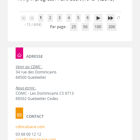
1
2
3
4
5
6
(1
- 15 / 604)
Par page :
25
50
100
200
ADRESSE
Venir au CDMC :
34 rue des Dominicains
68500 Guebwiller
Nous écrire :
CDMC - Les Dominicains CS 8713
68502 Guebwiller Cedex
CONTACT
cdmcalsace.com
03 68 00 12 12
crpa@cdmcalsace.com