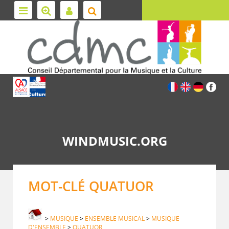
WINDMUSIC.ORG
MOT-CLÉ QUATUOR
>
MUSIQUE
>
ENSEMBLE MUSICAL
>
MUSIQUE
D'ENSEMBLE
>
QUATUOR