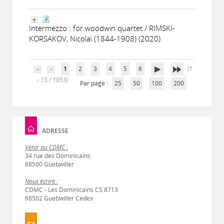
Intermezzo : for woodwin quartet / RIMSKI-
KORSAKOV, Nicolaï (1844-1908) (2020)
1
2
3
4
5
6
(1
- 15 / 1053)
Par page :
25
50
100
200
ADRESSE
Venir au CDMC :
34 rue des Dominicains
68500 Guebwiller
Nous écrire :
CDMC - Les Dominicains CS 8713
68502 Guebwiller Cedex