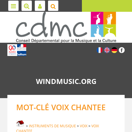
WINDMUSIC.ORG
MOT-CLÉ VOIX CHANTEE
>
INSTRUMENTS DE MUSIQUE
>
VOIX
>
VOIX
CHANTEE