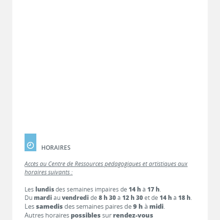
HORAIRES
Accès au Centre de Ressources pédagogiques et artistiques aux
horaires suivants :
Les
lundis
des semaines impaires de
14 h
à
17 h
.
Du
mardi
au
vendredi
de
8 h 30
à
12 h 30
et de
14 h
à
18 h
.
Les
samedis
des semaines paires de
9 h
à
midi
.
Autres horaires
possibles
sur
rendez-vous