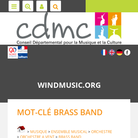
WINDMUSIC.ORG
MOT-CLÉ BRASS BAND
>
MUSIQUE
>
ENSEMBLE MUSICAL
>
ORCHESTRE
>
ORCHESTRE A VENT
>
BRASS BAND