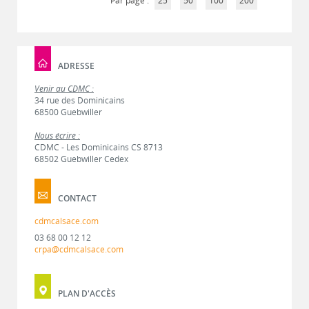
Par page :
25
50
100
200
ADRESSE
Venir au CDMC :
34 rue des Dominicains
68500 Guebwiller
Nous écrire :
CDMC - Les Dominicains CS 8713
68502 Guebwiller Cedex
CONTACT
cdmcalsace.com
03 68 00 12 12
crpa@cdmcalsace.com
PLAN D'ACCÈS