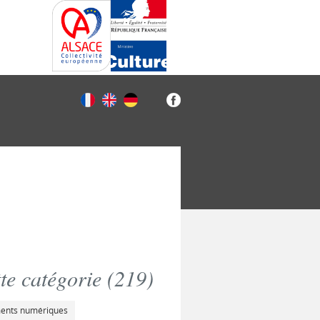
e catégorie (
219
)
ments numériques