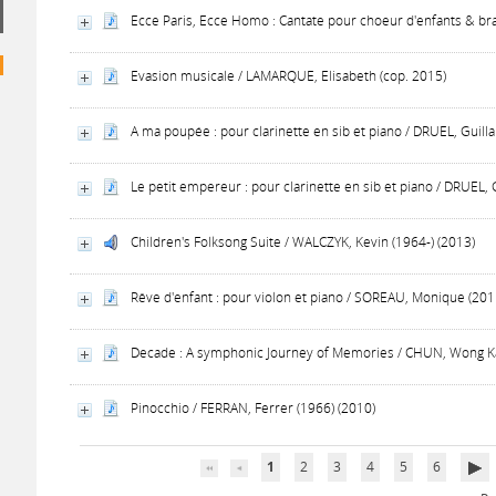
Ecce Paris, Ecce Homo : Cantate pour choeur d'enfants & bra
Evasion musicale / LAMARQUE, Elisabeth (cop. 2015)
A ma poupée : pour clarinette en sib et piano / DRUEL, Guil
Le petit empereur : pour clarinette en sib et piano / DRUEL,
Children's Folksong Suite / WALCZYK, Kevin (1964-) (2013)
Rêve d'enfant : pour violon et piano / SOREAU, Monique (201
Decade : A symphonic Journey of Memories / CHUN, Wong Ka
Pinocchio / FERRAN, Ferrer (1966) (2010)
1
2
3
4
5
6