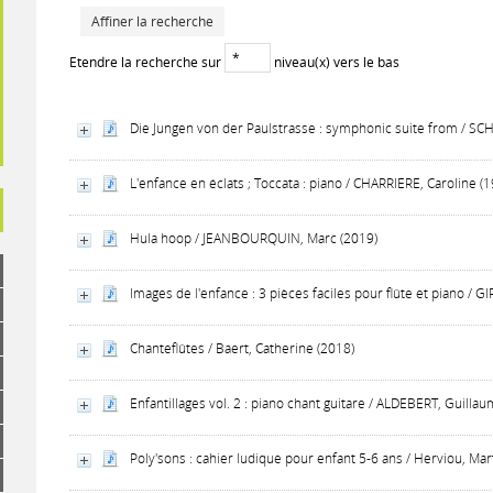
Affiner la recherche
Etendre la recherche sur
niveau(x) vers le bas
Die Jungen von der Paulstrasse : symphonic suite from / SC
L'enfance en éclats ; Toccata : piano / CHARRIERE, Caroline (
Hula hoop / JEANBOURQUIN, Marc (2019)
Images de l'enfance : 3 pièces faciles pour flûte et piano / 
Chanteflûtes / Baert, Catherine (2018)
Enfantillages vol. 2 : piano chant guitare / ALDEBERT, Guillau
Poly'sons : cahier ludique pour enfant 5-6 ans / Herviou, Mar