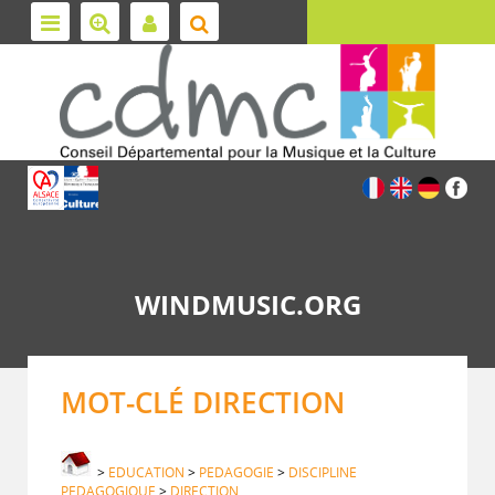
WINDMUSIC.ORG
MOT-CLÉ DIRECTION
>
EDUCATION
>
PEDAGOGIE
>
DISCIPLINE
PEDAGOGIQUE
>
DIRECTION