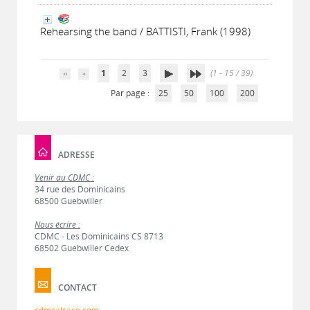
Rehearsing the band / BATTISTI, Frank (1998)
1
2
3
(1 - 15 / 39)
Par page :
25
50
100
200
ADRESSE
Venir au CDMC :
34 rue des Dominicains
68500 Guebwiller
Nous écrire :
CDMC - Les Dominicains CS 8713
68502 Guebwiller Cedex
CONTACT