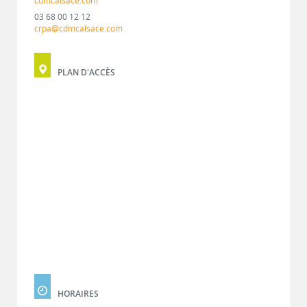
cdmcalsace.com
03 68 00 12 12
crpa@cdmcalsace.com
PLAN D'ACCÈS
HORAIRES