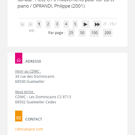
piano / OPRANDI, Philippe (2001)
1
2
3
4
5
(1 - 15 /
69)
Par page :
25
50
100
200
ADRESSE
Venir au CDMC :
34 rue des Dominicains
68500 Guebwiller
Nous écrire :
CDMC - Les Dominicains CS 8713
68502 Guebwiller Cedex
CONTACT
cdmcalsace.com