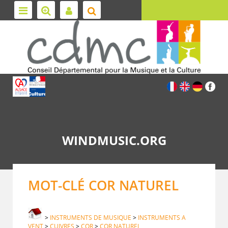
WINDMUSIC.ORG
MOT-CLÉ COR NATUREL
>
INSTRUMENTS DE MUSIQUE
>
INSTRUMENTS A
VENT
>
CUIVRES
>
COR
>
COR NATUREL