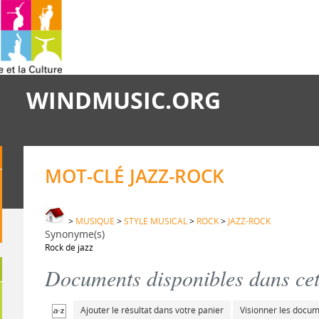
WINDMUSIC.ORG
MOT-CLÉ JAZZ-ROCK
>
MUSIQUE
>
STYLE MUSICAL
>
ROCK
>
JAZZ-ROCK
Synonyme(s)
Rock de jazz
Documents disponibles dans cett
Ajouter le résultat dans votre panier
Visionner les docu