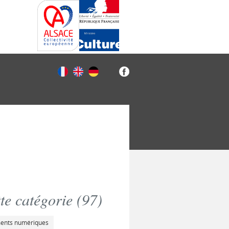
e catégorie (
97
)
ments numériques