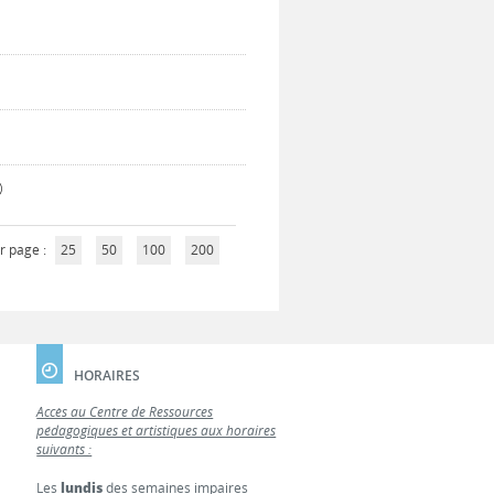
)
r page :
25
50
100
200
HORAIRES
Accès au Centre de Ressources
pédagogiques et artistiques aux horaires
suivants :
Les
lundis
des semaines impaires