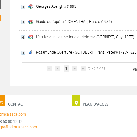
Georges Aperghis (1993)
Guide de l'opéra / ROSENTHAL, Harold (1986)
L'art lyrique : esthétique et défense / VERRIEST, Guy (1977)
Rosamunde Overture / SCHUBERT, Franz (Peter) (1797-1828
1
(1 - 11 / 11)
Pa
CONTACT
PLAN D'ACCÈS
dmcalsace.com
3 68 00 12 12
rpa@cdmcalsace.com