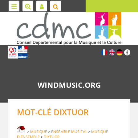
WINDMUSIC.ORG
MOT-CLÉ DIXTUOR
>
MUSIQUE
>
ENSEMBLE MUSICAL
>
MUSIQUE
D'ENSEMBLE
>
DIXTUOR