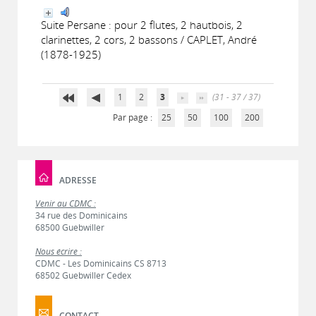
Suite Persane : pour 2 flutes, 2 hautbois, 2
clarinettes, 2 cors, 2 bassons / CAPLET, André
(1878-1925)
1
2
3
(31 - 37 / 37)
Par page :
25
50
100
200
ADRESSE
Venir au CDMC :
34 rue des Dominicains
68500 Guebwiller
Nous écrire :
CDMC - Les Dominicains CS 8713
68502 Guebwiller Cedex
CONTACT