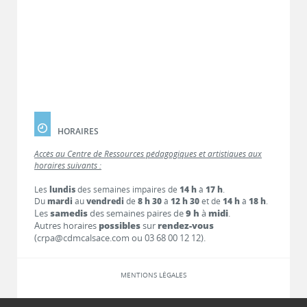
HORAIRES
Accès au Centre de Ressources pédagogiques et artistiques aux
horaires suivants :
Les
lundis
des semaines impaires de
14 h
à
17 h
.
Du
mardi
au
vendredi
de
8 h 30
à
12 h 30
et de
14 h
à
18 h
.
Les
samedis
des semaines paires de
9 h
à
midi
.
Autres horaires
possibles
sur
rendez-vous
(crpa@cdmcalsace.com ou 03 68 00 12 12).
MENTIONS LÉGALES