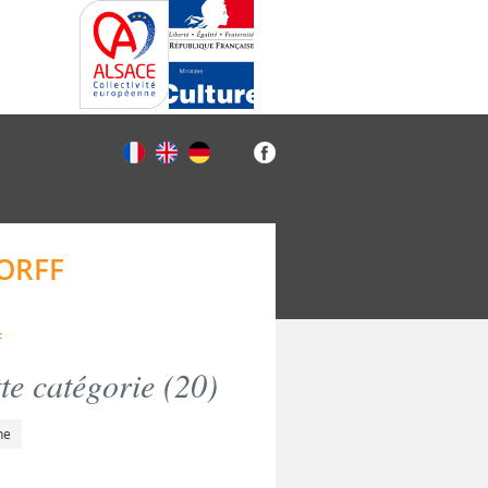
ORFF
F
e catégorie (
20
)
he