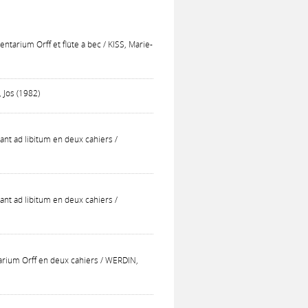
ntarium Orff et flûte à bec / KISS, Marie-
 Jos (1982)
hant ad libitum en deux cahiers /
hant ad libitum en deux cahiers /
tarium Orff en deux cahiers / WERDIN,