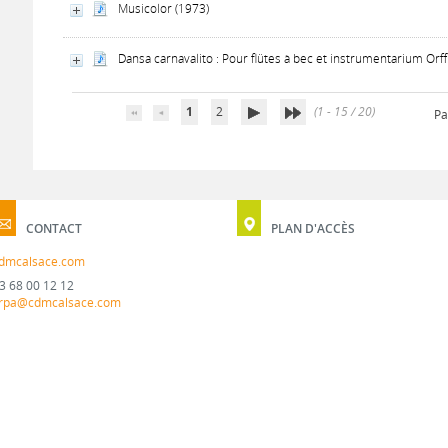
Musicolor (1973)
Dansa carnavalito : Pour flütes à bec et instrumentarium Orf
1
2
(1 - 15 / 20)
Pa
CONTACT
PLAN D'ACCÈS
dmcalsace.com
3 68 00 12 12
rpa@cdmcalsace.com