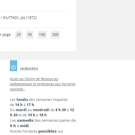
f / WUYTACK, Jos (1972)
r page :
25
50
100
200
HORAIRES
Accès au Centre de Ressources
pédagogiques et artistiques aux horaires
suivants :
Les
lundis
des semaines impaires
de
14 h
à
17 h
.
Du
mardi
au
vendredi
de
8 h 30
à
12
h 30
et de
14 h
à
18 h
.
Les
samedis
des semaines paires de
9 h
à
midi
.
Autres horaires
possibles
sur