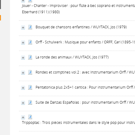
Jouer - Chanter - Improviser : pour flûte à bec soprano et instrumen
Eberhard (1911) (1980)
Bouquet de chansons enfantines / WUYTACK, Jos (1979)
Orff - Schulwerk : Musique pour enfants / ORFF, Carl (1895-1
La ronde des animaux / WUYTACK, Jos (1977)
Rondes et comptines vol.2 : avec Instrumentarium Orff / WU
Pentatonica plus 2x5+1 cantica : Pour instrumentarium Orff 
Suite de Danzas Españolas : pour instrumentarium Orff / WU
Trippoptac : Trois pièces instrumentales dans le style pop pour ins