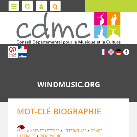
WINDMUSIC.ORG
MOT-CLÉ BIOGRAPHIE
>
ARTS ET LETTRES
>
LITTERATURE
>
GENRE
LITTERAIRE
>
BIOGRAPHIE