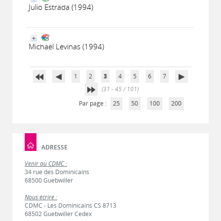
Julio Estrada (1994)
Michaël Levinas (1994)
1
2
3
4
5
6
7
(31 - 45 / 101)
Par page :
25
50
100
200
ADRESSE
Venir au CDMC :
34 rue des Dominicains
68500 Guebwiller
Nous écrire :
CDMC - Les Dominicains CS 8713
68502 Guebwiller Cedex