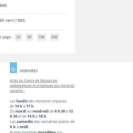
1999)
R, Karin (1993)
r page :
25
50
100
200
HORAIRES
Accès au Centre de Ressources
pédagogiques et artistiques aux horaires
suivants :
Les
lundis
des semaines impaires
de
14 h
à
17 h
.
Du
mardi
au
vendredi
de
8 h 30
à
12
h 30
et de
14 h
à
18 h
.
Les
samedis
des semaines paires de
9 h
à
midi
.
Autres horaires
possibles
sur