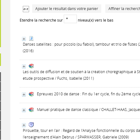
Ajouter le résultat dans votre panier
Affiner la recherc
Etendre la recherche sur
niveau(x) vers le bas
Danses satellites : pour piccolo (ou flabiol), tambour et trio de flût
(2016)
Les outils de diffusion et de soutien à la création chorégraphique à 
étude prospective / Fuchs, Isabelle (2011)
Épreuves 2010 de danse : Fin du 1er cycle, fin du 2ème cycle
Manuel pratique de danse classique / CHALLET-HAAS, Jacque
Pirouette, tour en l'air : Regard de l'Analyse fonctionnelle du corp
l'enseignement d'Alain Debrus / SPARWASSER, Gabriele (2009)