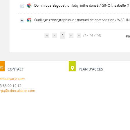
Dominique Bagouet, un labyrinthe dansé / GINOT, Isabelle (
Outillage chorégraphique : manuel de composition / WAEHNE
1
(1 - 14 / 14)
Pa
CONTACT
PLAN D'ACCÈS
dmcalsace.com
3 68 00 12 12
rpa@cdmcalsace.com