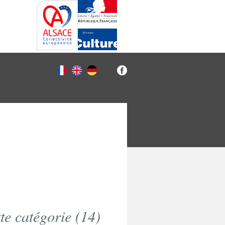
e catégorie (
14
)