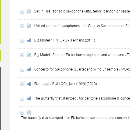
Sax in Fire : for solo saxophone (alto, ténor, baryton or bass
United colors of saxophones : for Quartet Saxophones et Con
Big Model / TINTURIER, Fernand (2011)
Big Model : Solo for Eb bariton saxophone and wind band / 
Concerto for Saxophone Quartet and Wind Ensemble / MURD
Five to go / BULLOCK, Jack (1929) (2010)
The Butterfly that stamped : for baritone saxophone & conce
The butterfly that stamped : for Eb baritone saxophone and concert 