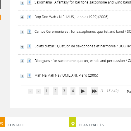
Saxomania : A fantasy for baritone saxophone and wind band
Bop Doo Wah / NIEHAUS, Lennie (1929) (2006)
Cantos Ceremoniales : for saxophones quartet and band / S
Eclats d'azur : Quatuor de saxophones et harmonie / BOUTRY
Dialogues : for saxophone quartet, winds and percussion /
Mah Na Mah Na / UMILIANI, Piero (2005)
1
2
3
4
(1 - 15 / 49)
Pa
CONTACT
PLAN D'ACCÈS