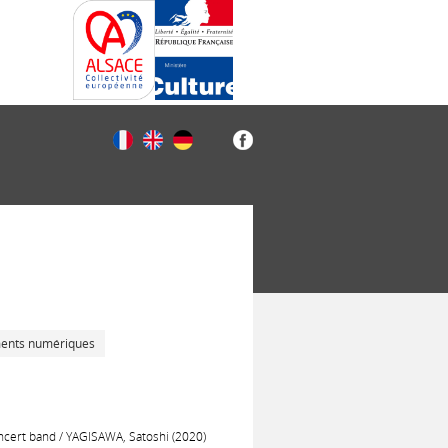
ments numériques
ncert band / YAGISAWA, Satoshi (2020)