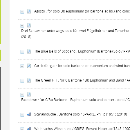
Agosto : for solo Bb euphonium (or baritone ad lib.) and con
Drei Schlawiner unterwegs, solo für zwei Flügelhörner und Tenorho
(2018)
The Blue Bells of Scotland : Euphonium (Baritone) Solo / PRY
Carrickfergus : for solo baritone or euphonium and wind ba
The Green Hill : for C Baritone / Bb Euphonium and Band / 
Facedown : for C/Bb Baritone - Euphonium solo and concert band / C
Scaramouche : Baritone solo / SPARKE, Philip (1951) (2010)
Weihnachts Wiegenlied / GRIEG, Edvard Hagerup (1843-1907