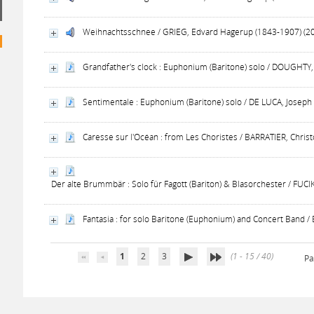
Weihnachtsschnee / GRIEG, Edvard Hagerup (1843-1907) (2
Grandfather's clock : Euphonium (Baritone) solo / DOUGHTY,
Sentimentale : Euphonium (Baritone) solo / DE LUCA, Joseph
Caresse sur l'Océan : from Les Choristes / BARRATIER, Chris
Der alte Brummbär : Solo für Fagott (Bariton) & Blasorchester / FUCIK
Fantasia : for solo Baritone (Euphonium) and Concert Band / 
1
2
3
(1 - 15 / 40)
Pa