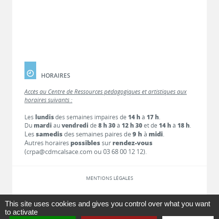
HORAIRES
Accès au Centre de Ressources pédagogiques et artistiques aux
horaires suivants :
Les
lundis
des semaines impaires de
14 h
à
17 h
.
Du
mardi
au
vendredi
de
8 h 30
à
12 h 30
et de
14 h
à
18 h
.
Les
samedis
des semaines paires de
9 h
à
midi
.
Autres horaires
possibles
sur
rendez-vous
(crpa@cdmcalsace.com ou 03 68 00 12 12).
MENTIONS LÉGALES
LIENS
This site uses cookies and gives you control over what you want
to activate