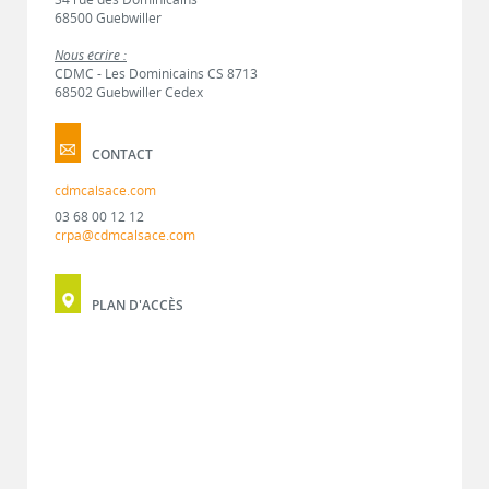
68500 Guebwiller
Nous écrire :
CDMC - Les Dominicains CS 8713
68502 Guebwiller Cedex
CONTACT
cdmcalsace.com
03 68 00 12 12
crpa@cdmcalsace.com
PLAN D'ACCÈS