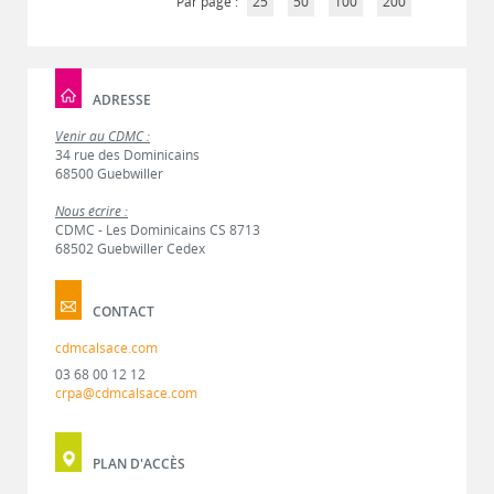
Par page :
25
50
100
200
ADRESSE
Venir au CDMC :
34 rue des Dominicains
68500 Guebwiller
Nous écrire :
CDMC - Les Dominicains CS 8713
68502 Guebwiller Cedex
CONTACT
cdmcalsace.com
03 68 00 12 12
crpa@cdmcalsace.com
PLAN D'ACCÈS