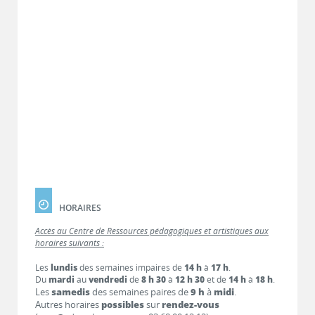
HORAIRES
Accès au Centre de Ressources pédagogiques et artistiques aux
horaires suivants :
Les
lundis
des semaines impaires de
14 h
à
17 h
.
Du
mardi
au
vendredi
de
8 h 30
à
12 h 30
et de
14 h
à
18 h
.
Les
samedis
des semaines paires de
9 h
à
midi
.
Autres horaires
possibles
sur
rendez-vous