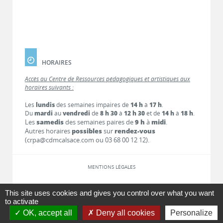
HORAIRES
Accès au Centre de Ressources pédagogiques et artistiques aux
horaires suivants :
Les
lundis
des semaines impaires de
14 h
à
17 h
.
Du
mardi
au
vendredi
de
8 h 30
à
12 h 30
et de
14 h
à
18 h
.
Les
samedis
des semaines paires de
9 h
à
midi
.
Autres horaires
possibles
sur
rendez-vous
(crpa@cdmcalsace.com ou 03 68 00 12 12).
MENTIONS LÉGALES
LIENS
This site uses cookies and gives you control over what you want
to activate
OK, accept all
Deny all cookies
Personalize
CONTACT