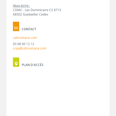
Nous écrire :
CDMC - Les Dominicains CS 8713
68502 Guebwiller Cedex
CONTACT
cdmcalsace.com
03 68 00 12 12
crpa@cdmcalsace.com
PLAN D'ACCÈS