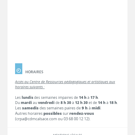
HORAIRES
Accès au Centre de Ressources pédagogiques et artistiques aux
horaires suivants :
Les
lundis
des semaines impaires de
14 h
à
17 h
.
Du
mardi
au
vendredi
de
8 h 30
à
12 h 30
et de
14 h
à
18 h
.
Les
samedis
des semaines paires de
9 h
à
midi
.
Autres horaires
possibles
sur
rendez-vous
(crpa@cdmcalsace.com ou 03 68 00 12 12).