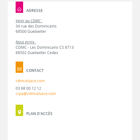
ADRESSE
Venir au CDMC :
34 rue des Dominicains
68500 Guebwiller
Nous écrire :
CDMC - Les Dominicains CS 8713
68502 Guebwiller Cedex
CONTACT
cdmcalsace.com
03 68 00 12 12
crpa@cdmcalsace.com
PLAN D'ACCÈS