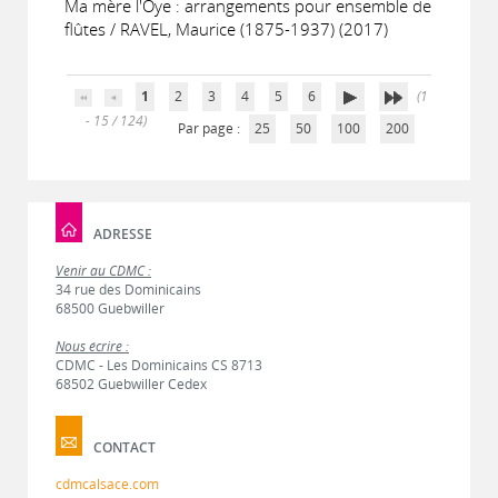
Ma mère l'Oye : arrangements pour ensemble de
flûtes / RAVEL, Maurice (1875-1937) (2017)
1
2
3
4
5
6
(1
- 15 / 124)
Par page :
25
50
100
200
ADRESSE
Venir au CDMC :
34 rue des Dominicains
68500 Guebwiller
Nous écrire :
CDMC - Les Dominicains CS 8713
68502 Guebwiller Cedex
CONTACT
cdmcalsace.com