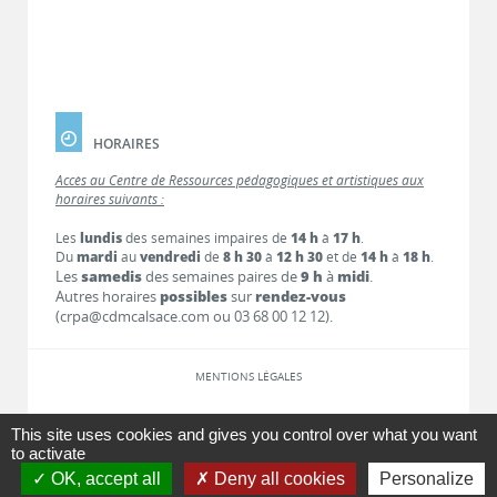
HORAIRES
Accès au Centre de Ressources pédagogiques et artistiques aux
horaires suivants :
Les
lundis
des semaines impaires de
14 h
à
17 h
.
Du
mardi
au
vendredi
de
8 h 30
à
12 h 30
et de
14 h
à
18 h
.
Les
samedis
des semaines paires de
9 h
à
midi
.
Autres horaires
possibles
sur
rendez-vous
(crpa@cdmcalsace.com ou 03 68 00 12 12).
MENTIONS LÉGALES
LIENS
This site uses cookies and gives you control over what you want
to activate
OK, accept all
Deny all cookies
Personalize
CONTACT