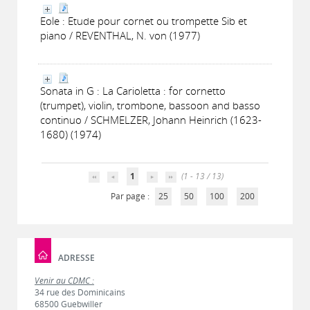
Eole : Etude pour cornet ou trompette Sib et
piano / REVENTHAL, N. von (1977)
Sonata in G : La Carioletta : for cornetto
(trumpet), violin, trombone, bassoon and basso
continuo / SCHMELZER, Johann Heinrich (1623-
1680) (1974)
1
(1 - 13 / 13)
Par page :
25
50
100
200
ADRESSE
Venir au CDMC :
34 rue des Dominicains
68500 Guebwiller