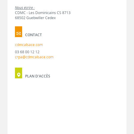
Nous écrire :
CDMC - Les Dominicains CS 8713
68502 Guebwiller Cedex
CONTACT
cdmcalsace.com
03 68 00 12 12
crpa@cdmcalsace.com
PLAN D'ACCÈS