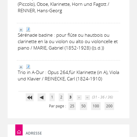
(Piccolo), Oboe, Klarinette, Horn und Fagott /
RENNER, Hans-Georg
Sérénade badine : pour flûte ou hautbois ou
clarinette en la ou violon ou alto ou violoncelle et
piano / MARIE, Gabriel (1852-1928) ((s.d.))
Trio in A-Dur : Opus 264,für Klarinette (in A), Viola
und Klavier / REINECKE, Carl (1824-1910)
1
2
3
(31 - 36 / 36)
Par page :
25
50
100
200
ADRESSE