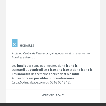
HORAIRES
Accès au Centre de Ressources pédagogiques et artistiques aux
horaires suivants :
Les
lundis
des semaines impaires de
14 h
à
17 h
.
Du
mardi
au
vendredi
de
8 h 30
à
12 h 30
et de
14 h
à
18 h
.
Les
samedis
des semaines paires de
9 h
à
midi
.
Autres horaires
possibles
sur
rendez-vous
(crpa@cdmcalsace.com ou 03 68 00 12 12).
MENTIONS LÉGALES