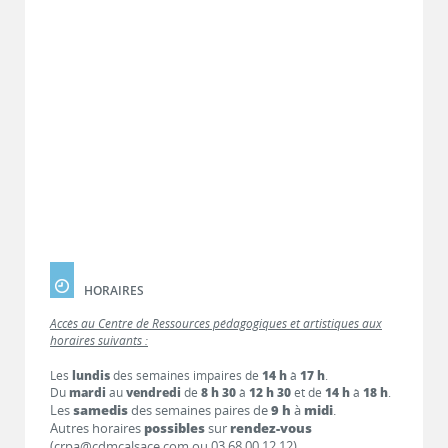
HORAIRES
Accès au Centre de Ressources pédagogiques et artistiques aux
horaires suivants :
Les
lundis
des semaines impaires de
14 h
à
17 h
.
Du
mardi
au
vendredi
de
8 h 30
à
12 h 30
et de
14 h
à
18 h
.
Les
samedis
des semaines paires de
9 h
à
midi
.
Autres horaires
possibles
sur
rendez-vous
(crpa@cdmcalsace.com ou 03 68 00 12 12).