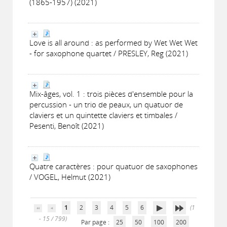
(1865-1957) (2021)
Love is all around : as performed by Wet Wet Wet
- for saxophone quartet / PRESLEY, Reg (2021)
Mix-âges, vol. 1 : trois pièces d'ensemble pour la
percussion - un trio de peaux, un quatuor de
claviers et un quintette claviers et timbales /
Pesenti, Benoît (2021)
Quatre caractères : pour quatuor de saxophones
/ VOGEL, Helmut (2021)
1
2
3
4
5
6
(1
- 15 / 799)
Par page :
25
50
100
200