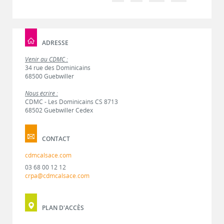
ADRESSE
Venir au CDMC :
34 rue des Dominicains
68500 Guebwiller
Nous écrire :
CDMC - Les Dominicains CS 8713
68502 Guebwiller Cedex
CONTACT
cdmcalsace.com
03 68 00 12 12
crpa@cdmcalsace.com
PLAN D'ACCÈS