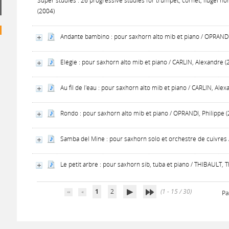
Super studies : 26 progressive studies for trumpet, cornet, flugel ho
(2004)
Andante bambino : pour saxhorn alto mib et piano / OPRANDI,
Elégie : pour saxhorn alto mib et piano / CARLIN, Alexandre (
Au fil de l'eau : pour saxhorn alto mib et piano / CARLIN, Ale
Rondo : pour saxhorn alto mib et piano / OPRANDI, Philippe 
Samba del Mine : pour saxhorn solo et orchestre de cuivres /
Le petit arbre : pour saxhorn sib, tuba et piano / THIBAULT, T
1
2
(1 - 15 / 30)
Pa