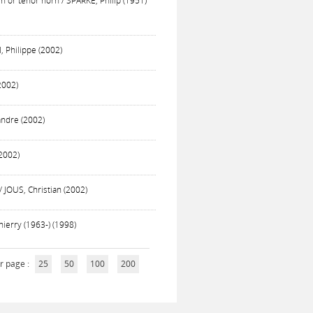
rn or tenor horn / SPARKE, Philip (1951)
 Philippe (2002)
2002)
xandre (2002)
(2002)
 JOUS, Christian (2002)
hierry (1963-) (1998)
r page :
25
50
100
200