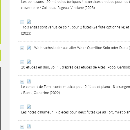
Les point'sons : 20 mélodies toniques ! : exercices en duos pour les
traversière / Collineau-Pageau, Vinciane (2023)
Trois anges sont venus ce soir : pour 2 flûtes (2e flûte optionnelle)
(2023)
Weihnachtslieder aus aller Welt : Querflöte Solo oder Duett 
20 études en duo, vol. 1 : d'après des études de Altès, Popp, Garibold
Le concert de Tom : conte musical pour 2 flûtes et piano - 8 arrang
/ Baert, Catherine (2022)
Les notes d'humeur : 7 pièces pour deux flûtes (2e ad libitum) et pia