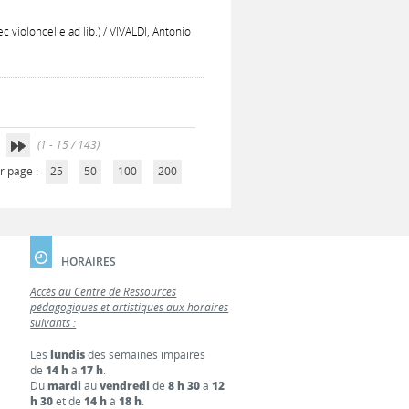
c violoncelle ad lib.) / VIVALDI, Antonio
(1 - 15 / 143)
r page :
25
50
100
200
HORAIRES
Accès au Centre de Ressources
pédagogiques et artistiques aux horaires
suivants :
Les
lundis
des semaines impaires
de
14 h
à
17 h
.
Du
mardi
au
vendredi
de
8 h 30
à
12
h 30
et de
14 h
à
18 h
.