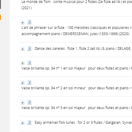
Le monde de Tom : conte musical pour 2 flûtes (2e flûte ad lib.) et pi
(2021)
L'art de phraser sur la flûte : 100 mélodies classiques et populaires 
accompagnement piano / DEMERSSEMAN, Jules (1833-1866) (2020)
Danse des canelés : flûte 1, flûte 2 (ad lib.) & piano / DELAGE
Valse brillante op. 34 n° 1 en sol majeur : pour deux flûtes et piano
Valse brillante op. 34 n° 2 en sol mineur : pour deux flûtes et piano
Valse brillante op. 34 n° 3 en sol majeur : pour deux flûtes et piano
Easy armenian folk tunes : for 2 or 3 flutes / Gargalian, Sylva