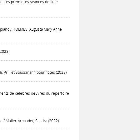
 toutes premières séances de flûte
 et piano / HOLMES, Augusta Mary Anne
(2023)
i, Prill et Soussmann pour flûtes (2022)
ements de célèbres oeuvres du répertoire
no / Muller-Arnaudet, Sandra (2022)