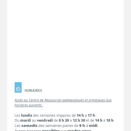
HORAIRES
Accès au Centre de Ressources pédagogiques et artistiques aux
horaires suivants :
Les
lundis
des semaines impaires de
14 h
à
17 h
.
Du
mardi
au
vendredi
de
8 h 30
à
12 h 30
et de
14 h
à
18 h
.
Les
samedis
des semaines paires de
9 h
à
midi
.
Autres horaires
possibles
sur
rendez-vous