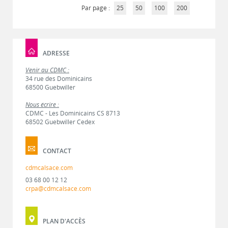
Par page :
25
50
100
200
ADRESSE
Venir au CDMC :
34 rue des Dominicains
68500 Guebwiller
Nous écrire :
CDMC - Les Dominicains CS 8713
68502 Guebwiller Cedex
CONTACT
cdmcalsace.com
03 68 00 12 12
crpa@cdmcalsace.com
PLAN D'ACCÈS