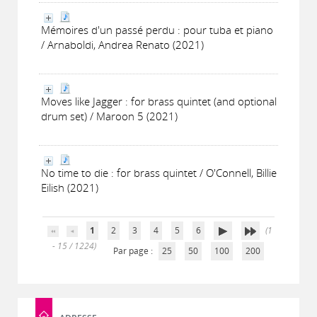
Mémoires d'un passé perdu : pour tuba et piano
/ Arnaboldi, Andrea Renato (2021)
Moves like Jagger : for brass quintet (and optional
drum set) / Maroon 5 (2021)
No time to die : for brass quintet / O'Connell, Billie
Eilish (2021)
1
2
3
4
5
6
(1
- 15 / 1224)
Par page :
25
50
100
200