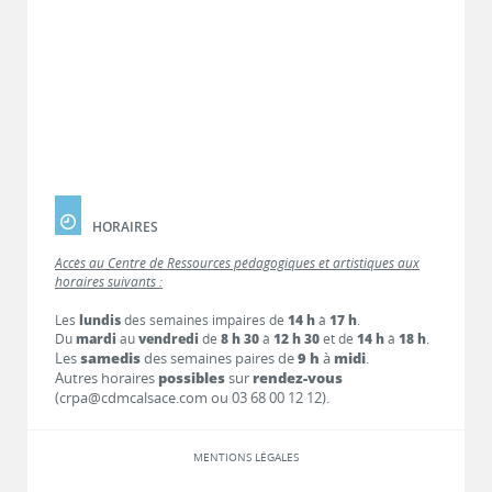
HORAIRES
Accès au Centre de Ressources pédagogiques et artistiques aux
horaires suivants :
Les
lundis
des semaines impaires de
14 h
à
17 h
.
Du
mardi
au
vendredi
de
8 h 30
à
12 h 30
et de
14 h
à
18 h
.
Les
samedis
des semaines paires de
9 h
à
midi
.
Autres horaires
possibles
sur
rendez-vous
(crpa@cdmcalsace.com ou 03 68 00 12 12).
MENTIONS LÉGALES