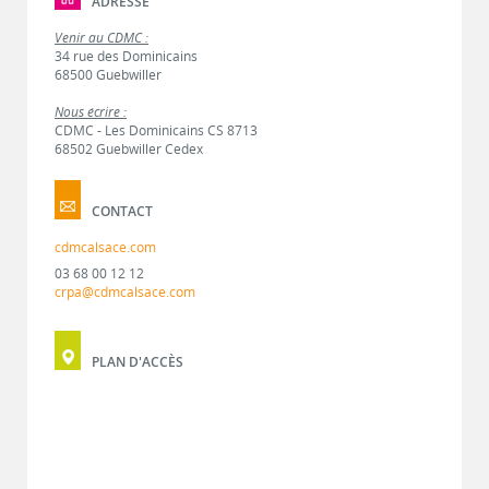
ADRESSE
Venir au CDMC :
34 rue des Dominicains
68500 Guebwiller
Nous écrire :
CDMC - Les Dominicains CS 8713
68502 Guebwiller Cedex
CONTACT
cdmcalsace.com
03 68 00 12 12
crpa@cdmcalsace.com
PLAN D'ACCÈS