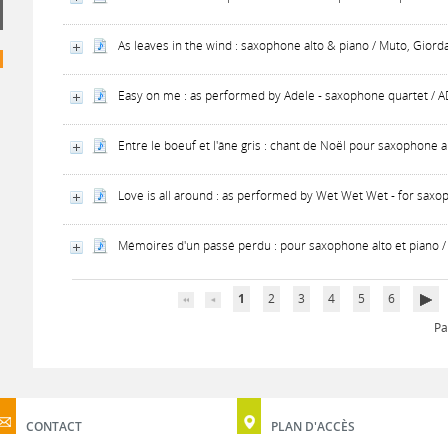
As leaves in the wind : saxophone alto & piano / Muto, Giord
Easy on me : as performed by Adele - saxophone quartet / A
Entre le boeuf et l'âne gris : chant de Noël pour saxophone a
Love is all around : as performed by Wet Wet Wet - for saxo
Mémoires d'un passé perdu : pour saxophone alto et piano /
1
2
3
4
5
6
Pa
CONTACT
PLAN D'ACCÈS