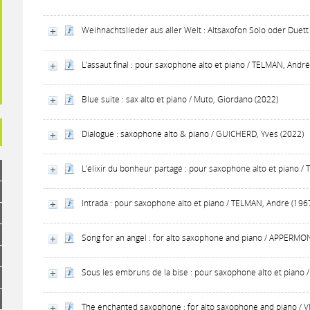
Weihnachtslieder aus aller Welt : Altsaxofon Solo oder Duett
L'assaut final : pour saxophone alto et piano / TELMAN, André
Blue suite : sax alto et piano / Muto, Giordano (2022)
Dialogue : saxophone alto & piano / GUICHERD, Yves (2022)
L'élixir du bonheur partagé : pour saxophone alto et piano /
Intrada : pour saxophone alto et piano / TELMAN, André (196
Song for an angel : for alto saxophone and piano / APPERMON
Sous les embruns de la bise : pour saxophone alto et piano 
The enchanted saxophone : for alto saxophone and piano / VI