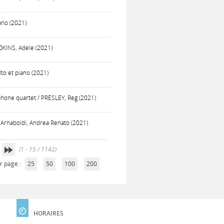
ano (2021)
DKINS, Adele (2021)
lto et piano (2021)
phone quartet / PRESLEY, Reg (2021)
 Arnaboldi, Andrea Renato (2021)
(1 - 15 / 1142)
r page :
25
50
100
200
HORAIRES