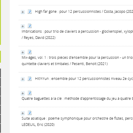
High far gone : pour 12 percussionnistes / Costa, Jacopo (20
Imbrications : pour trio de claviers à percussion - glockenspiel, xy
/ Reyes, David (2022)
Mix-âges, vol. 1 : trois pièces d'ensemble pour la percussion - un tri
quintette claviers et timbales / Pesenti, Benoît (2021)
Hit'n'run : ensemble pour 12 percussionnistes niveau 2e cycl
Quatre baguettes à la clé : méthode d'apprentissage du jeu à quatre 
Suite asiatique : poème symphonique pour orchestre de flûtes, percu
LEDEUIL, Eric (2020)