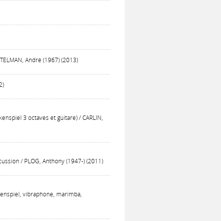
/ TELMAN, André (1967) (2013)
2)
spiel 3 octaves et guitare) / CARLIN,
rcussion / PLOG, Anthony (1947-) (2011)
ockenspiel, vibraphone, marimba,