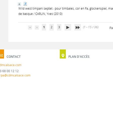
Wild west timpani septet : pour timbales, cor en Fa, glockenspiel, ma
de basque / CARLIN, Yves (2010)
1
2
3
(1 - 15 / 36)
Pa
CONTACT
PLAN D'ACCÈS
dmcalsace.com
3 68 00 12 12
rpa@cdmcalsace.com