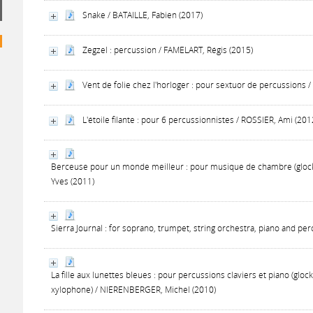
Snake / BATAILLE, Fabien (2017)
Zegzel : percussion / FAMELART, Régis (2015)
Vent de folie chez l'horloger : pour sextuor de percussions 
L'étoile filante : pour 6 percussionnistes / ROSSIER, Ami (201
Berceuse pour un monde meilleur : pour musique de chambre (glocken
Yves (2011)
Sierra Journal : for soprano, trumpet, string orchestra, piano and pe
La fille aux lunettes bleues : pour percussions claviers et piano (gl
xylophone) / NIERENBERGER, Michel (2010)