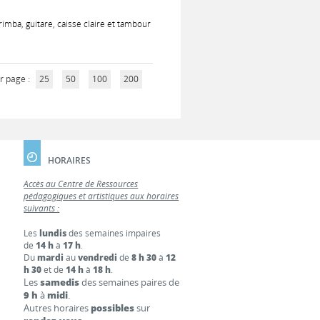
rimba, guitare, caisse claire et tambour
r page :
25
50
100
200
HORAIRES
Accès au Centre de Ressources
pédagogiques et artistiques aux horaires
suivants :
Les
lundis
des semaines impaires
de
14 h
à
17 h
.
Du
mardi
au
vendredi
de
8 h 30
à
12
h 30
et de
14 h
à
18 h
.
Les
samedis
des semaines paires de
9 h
à
midi
.
Autres horaires
possibles
sur