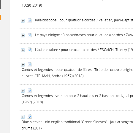
1829) (2019)
Kaléidoscope : pour quatuor à cordes / Pelletier, Jean-Baptis
Le pays éloigné : 3 paraphrases pour quatuor à cordes / ZAVA
L'aube exaltée : pour sextuor à cordes / ESCAICH, Thierry (1
Contes et légendes : pour quatuor de flûtes : Tirée de l'oeuvre origi
cuivres / TELMAN, André (1967) (2018)
Contes et légendes : version pour 2 hautbois et 2 bassons (original 
(1967) (2018)
Blue sleeves : old english traditional "Green Sleeves" - jazz arrangem
drums (2017)