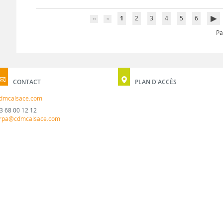
1
2
3
4
5
6
Pa
CONTACT
PLAN D'ACCÈS
dmcalsace.com
3 68 00 12 12
rpa@cdmcalsace.com