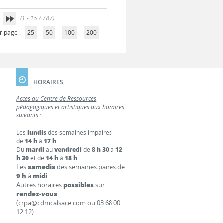
(1 - 15 / 787)
r page :
25
50
100
200
HORAIRES
Accès au Centre de Ressources
pédagogiques et artistiques aux horaires
suivants :
Les
lundis
des semaines impaires
de
14 h
à
17 h
.
Du
mardi
au
vendredi
de
8 h 30
à
12
h 30
et de
14 h
à
18 h
.
Les
samedis
des semaines paires de
9 h
à
midi
.
Autres horaires
possibles
sur
rendez-vous
(crpa@cdmcalsace.com ou 03 68 00
12 12).