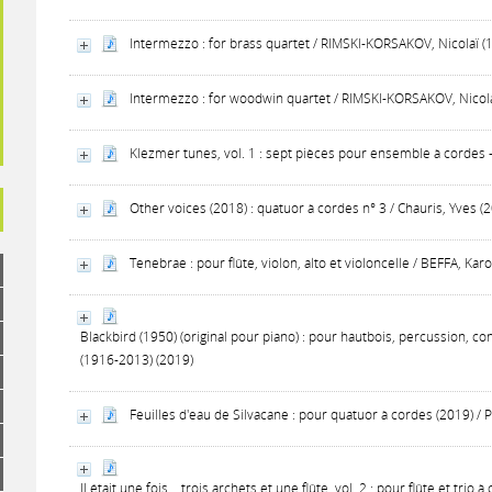
Intermezzo : for brass quartet / RIMSKI-KORSAKOV, Nicolaï (
Intermezzo : for woodwin quartet / RIMSKI-KORSAKOV, Nicola
Klezmer tunes, vol. 1 : sept pièces pour ensemble à cordes -
Other voices (2018) : quatuor à cordes n° 3 / Chauris, Yves (
Tenebrae : pour flûte, violon, alto et violoncelle / BEFFA, Karo
Blackbird (1950) (original pour piano) : pour hautbois, percussion, c
(1916-2013) (2019)
Feuilles d'eau de Silvacane : pour quatuor à cordes (2019) / 
Il était une fois... trois archets et une flûte, vol. 2 : pour flûte et tr