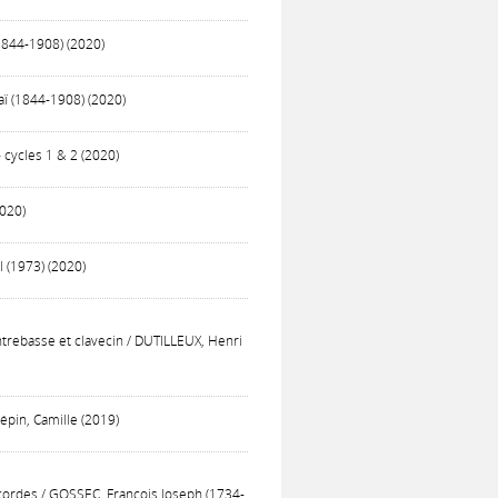
1844-1908) (2020)
ï (1844-1908) (2020)
 cycles 1 & 2 (2020)
2020)
l (1973) (2020)
ontrebasse et clavecin / DUTILLEUX, Henri
Pépin, Camille (2019)
io à cordes / GOSSEC, François Joseph (1734-