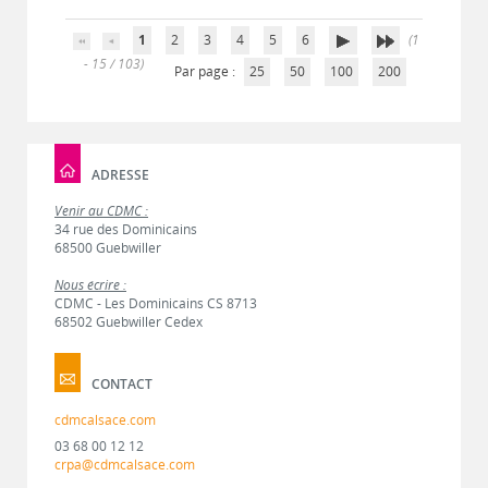
1
2
3
4
5
6
(1
- 15 / 103)
Par page :
25
50
100
200
ADRESSE
Venir au CDMC :
34 rue des Dominicains
68500 Guebwiller
Nous écrire :
CDMC - Les Dominicains CS 8713
68502 Guebwiller Cedex
CONTACT
cdmcalsace.com
03 68 00 12 12
crpa@cdmcalsace.com