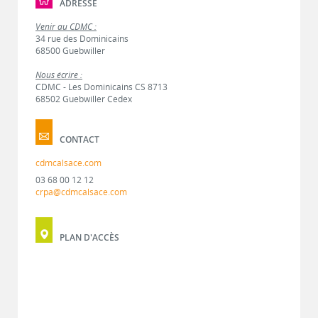
ADRESSE
Venir au CDMC :
34 rue des Dominicains
68500 Guebwiller
Nous écrire :
CDMC - Les Dominicains CS 8713
68502 Guebwiller Cedex
CONTACT
cdmcalsace.com
03 68 00 12 12
crpa@cdmcalsace.com
PLAN D'ACCÈS