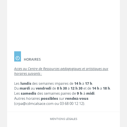
HORAIRES
Accès au Centre de Ressources pédagogiques et artistiques aux
horaires suivants :
Les
lundis
des semaines impaires de
14 h
à
17 h
.
Du
mardi
au
vendredi
de
8 h 30
à
12 h 30
et de
14 h
à
18 h
.
Les
samedis
des semaines paires de
9 h
à
midi
.
Autres horaires
possibles
sur
rendez-vous
(crpa@cdmcalsace.com ou 03 68 00 12 12).
MENTIONS LÉGALES