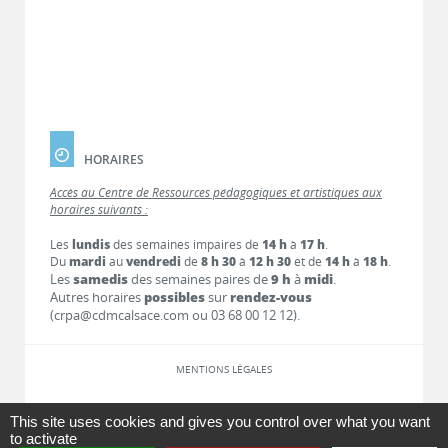
HORAIRES
Accès au Centre de Ressources pédagogiques et artistiques aux
horaires suivants :
Les
lundis
des semaines impaires de
14 h
à
17 h
.
Du
mardi
au
vendredi
de
8 h 30
à
12 h 30
et de
14 h
à
18 h
.
Les
samedis
des semaines paires de
9 h
à
midi
.
Autres horaires
possibles
sur
rendez-vous
(crpa@cdmcalsace.com ou 03 68 00 12 12).
MENTIONS LÉGALES
LIENS
This site uses cookies and gives you control over what you want
to activate