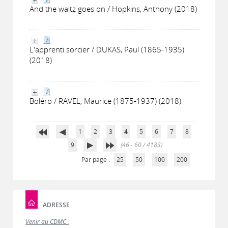
And the waltz goes on / Hopkins, Anthony (2018)
L'apprenti sorcier / DUKAS, Paul (1865-1935)
(2018)
Boléro / RAVEL, Maurice (1875-1937) (2018)
1
2
3
4
5
6
7
8
9
(46 - 60 / 4183)
Par page :
25
50
100
200
ADRESSE
Venir au CDMC :