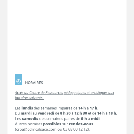
HORAIRES
Accès au Centre de Ressources pédagogiques et artistiques aux
horaires suivants :
Les
lundis
des semaines impaires de
14 h
à
17 h
.
Du
mardi
au
vendredi
de
8 h 30
à
12 h 30
et de
14 h
à
18 h
.
Les
samedis
des semaines paires de
9 h
à
midi
.
Autres horaires
possibles
sur
rendez-vous
(crpa@cdmcalsace.com ou 03 68 00 12 12).