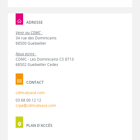
ADRESSE
Venir au CDMC :
34 rue des Dominicains
68500 Guebwiller
Nous écrire :
CDMC - Les Dominicains CS 8713
68502 Guebwiller Cedex
CONTACT
cdmcalsace.com
03 68 00 12 12
crpa@cdmcalsace.com
PLAN D'ACCÈS